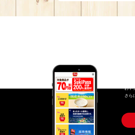
す
おト
さら