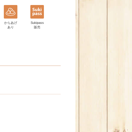
からあげ
Sukipass
あり
販売