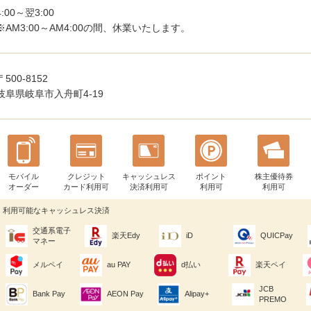
4:00～翌3:00
※AM3:00～AM4:00の間、休業いたします。
〒500-8152
岐阜県岐阜市入舟町4-19
モバイル
クレジット
キャッシュレス
ポイント
株主優待券
オーダー
カード利用可
決済利用可
利用可
利用可
利用可能なキャッシュレス決済
交通系電子
楽天Edy
iD
QUICPay
マネー
メルペイ
au PAY
d払い
楽天ペイ
JCB
Bank Pay
AEON Pay
Alipay+
PREMO