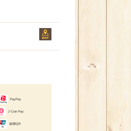
PayPay
J-Coin Pay
銀聯QR