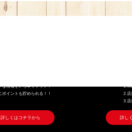
き家公式アプリ
W
クな情報をいち早くゲット！
1.
にポイントも貯められる！！
2.
3.
詳しくはコチラから
詳し