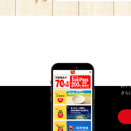
す
おト
さら