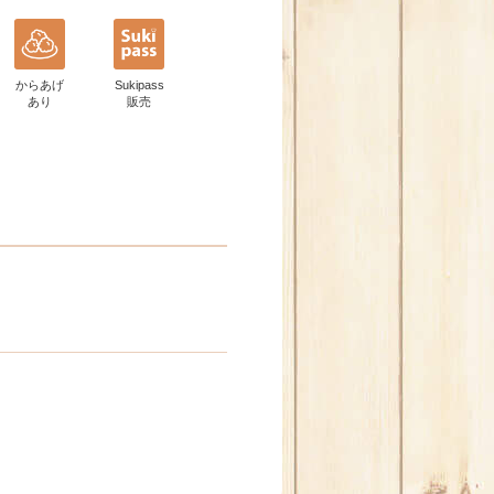
からあげ
Sukipass
あり
販売