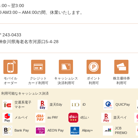
4:00～翌3:00
※AM3:00～AM4:00の間、休業いたします。
〒243-0433
神奈川県海老名市河原口5-4-28
モバイル
クレジット
キャッシュレス
ポイント
株主優待券
オーダー
カード利用可
決済利用可
利用可
利用可
利用可能なキャッシュレス決済
交通系電子
楽天Edy
iD
QUICPay
マネー
メルペイ
au PAY
d払い
楽天ペイ
JCB
Bank Pay
AEON Pay
Alipay+
PREMO