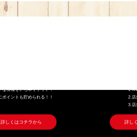
き家公式アプリ
W
クな情報をいち早くゲット！
1.
にポイントも貯められる！！
2.
3.
詳しくはコチラから
詳し