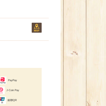
PayPay
J-Coin Pay
銀聯QR