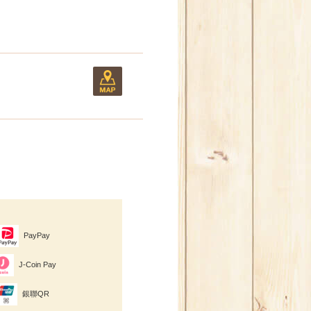
PayPay
J-Coin Pay
銀聯QR