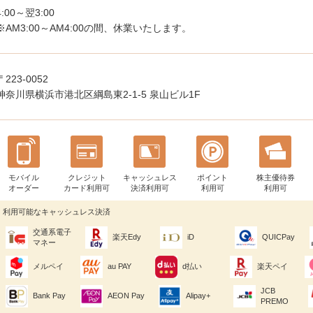
4:00～翌3:00
※AM3:00～AM4:00の間、休業いたします。
〒223-0052
神奈川県横浜市港北区綱島東2-1-5 泉山ビル1F
モバイル
クレジット
キャッシュレス
ポイント
株主優待券
オーダー
カード利用可
決済利用可
利用可
利用可
利用可能なキャッシュレス決済
交通系電子
楽天Edy
iD
QUICPay
マネー
メルペイ
au PAY
d払い
楽天ペイ
JCB
Bank Pay
AEON Pay
Alipay+
PREMO