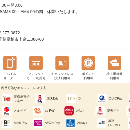
4:00～翌3:00
※AM3:00～AM4:00の間、休業いたします。
〒277-0872
千葉県柏市十余二380-60
モバイル
クレジット
キャッシュレス
ポイント
株主優待券
オーダー
カード利用可
決済利用可
利用可
利用可
利用可能なキャッシュレス決済
交通系電子
楽天Edy
iD
QUICPay
マネー
メルペイ
au PAY
d払い
楽天ペイ
JCB
Bank Pay
AEON Pay
Alipay+
PREMO