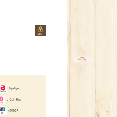
PayPay
J-Coin Pay
銀聯QR