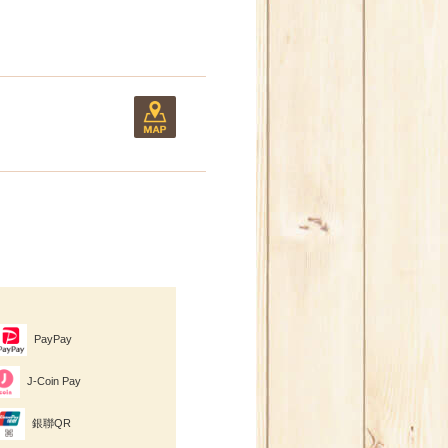
PayPay
J-Coin Pay
銀聯QR