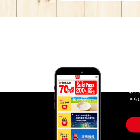
す
おト
さら