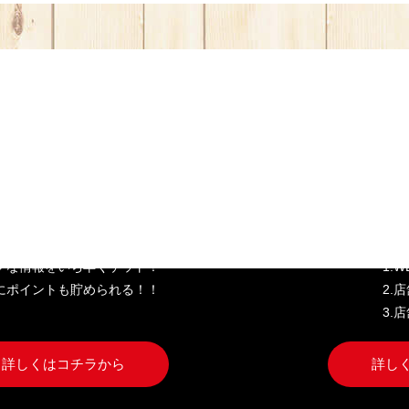
き家公式アプリ
W
クな情報をいち早くゲット！
1.
にポイントも貯められる！！
2.
3.
詳しくはコチラから
詳し