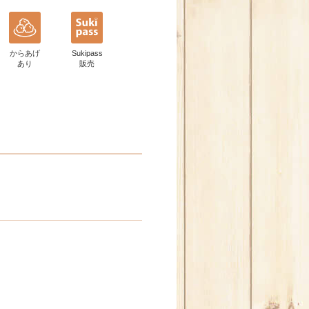
からあげ
Sukipass
あり
販売