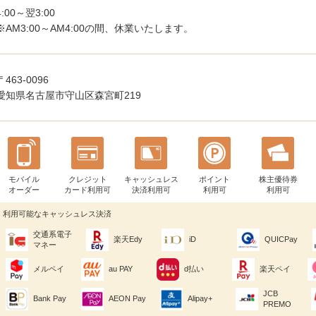
4:00～翌3:00
※AM3:00～AM4:00の間、休業いたします。
〒463-0096
愛知県名古屋市守山区森宮町219
モバイル
クレジット
キャッシュレス
ポイント
株主優待券
オーダー
カード利用可
決済利用可
利用可
利用可
利用可能なキャッシュレス決済
交通系電子
楽天Edy
iD
QUICPay
マネー
メルペイ
au PAY
d払い
楽天ペイ
JCB
Bank Pay
AEON Pay
Alipay+
PREMO