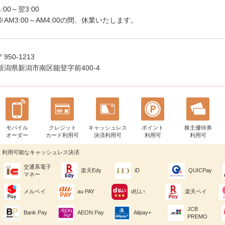
4:00～翌3:00
※AM3:00～AM4:00の間、休業いたします。
〒950-1213
新潟県新潟市南区能登字前400-4
モバイル
クレジット
キャッシュレス
ポイント
株主優待券
オーダー
カード利用可
決済利用可
利用可
利用可
利用可能なキャッシュレス決済
交通系電子
楽天Edy
iD
QUICPay
マネー
メルペイ
au PAY
d払い
楽天ペイ
JCB
Bank Pay
AEON Pay
Alipay+
PREMO