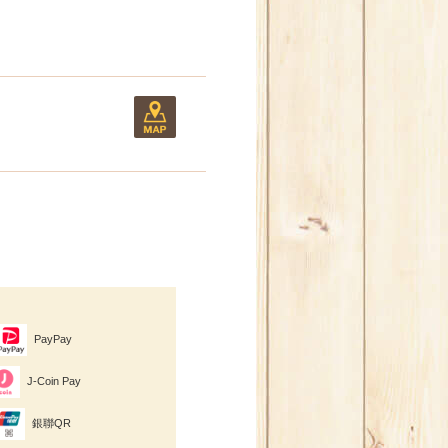
PayPay
J-Coin Pay
銀聯QR