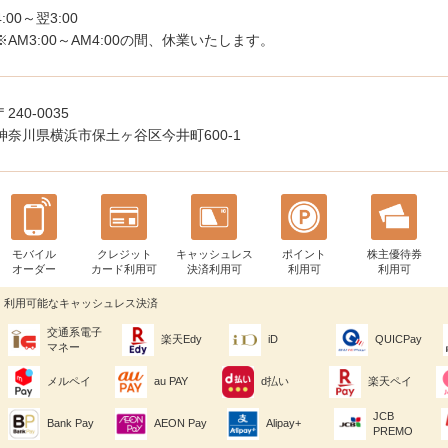
4:00～翌3:00
※AM3:00～AM4:00の間、休業いたします。
〒240-0035
神奈川県横浜市保土ヶ谷区今井町600-1
モバイル
クレジット
キャッシュレス
ポイント
株主優待券
オーダー
カード利用可
決済利用可
利用可
利用可
利用可能なキャッシュレス決済
交通系電子
楽天Edy
iD
QUICPay
マネー
メルペイ
au PAY
d払い
楽天ペイ
JCB
Bank Pay
AEON Pay
Alipay+
PREMO