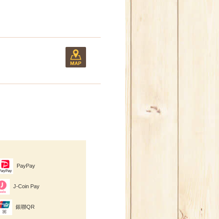
PayPay
J-Coin Pay
銀聯QR