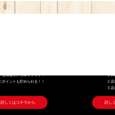
き家公式アプリ
W
クな情報をいち早くゲット！
1.
にポイントも貯められる！！
2.
3.
詳しくはコチラから
詳し