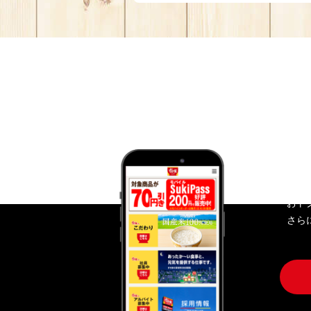
す
おト
さら