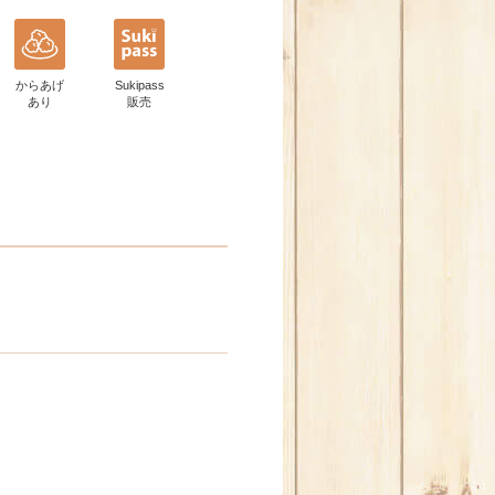
からあげ
Sukipass
あり
販売