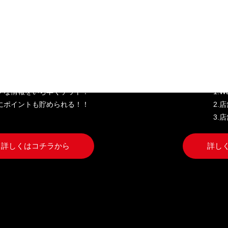
き家公式アプリ
W
クな情報をいち早くゲット！
1.
にポイントも貯められる！！
2.
3.
詳しくはコチラから
詳し