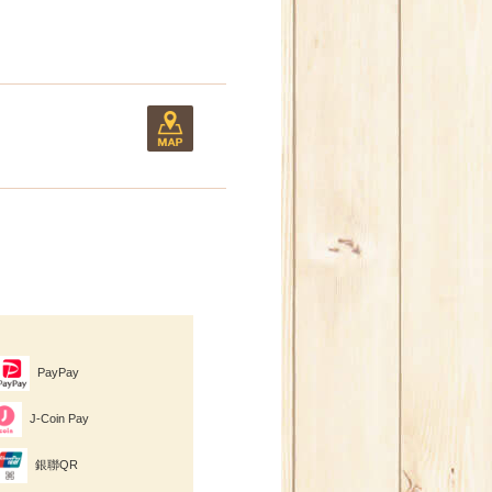
PayPay
J-Coin Pay
銀聯QR