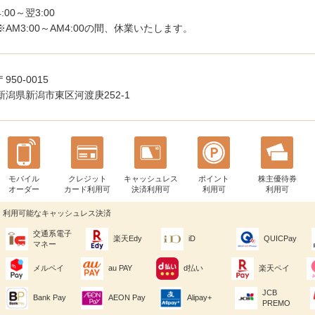
4:00～翌3:00
※AM3:00～AM4:00の間、休業いたします。
〒950-0015
新潟県新潟市東区河渡庚252-1
モバイル
クレジット
キャッシュレス
ポイント
株主優待券
オーダー
カード利用可
決済利用可
利用可
利用可
利用可能なキャッシュレス決済
交通系電子
楽天Edy
iD
QUICPay
マネー
メルペイ
au PAY
d払い
楽天ペイ
JCB
Bank Pay
AEON Pay
Alipay+
PREMO