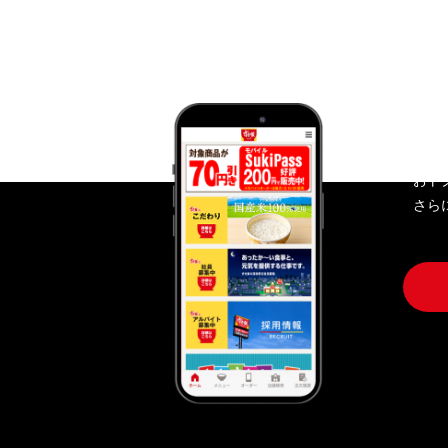
す
おト
さら