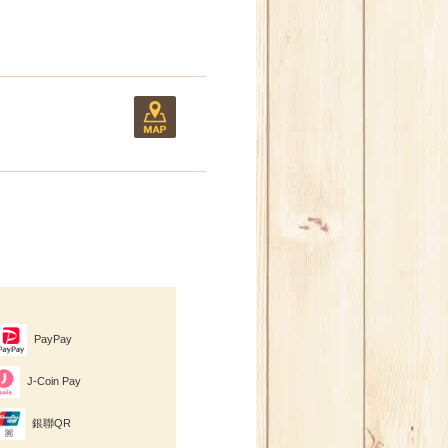
PayPay
J-Coin Pay
銀聯QR