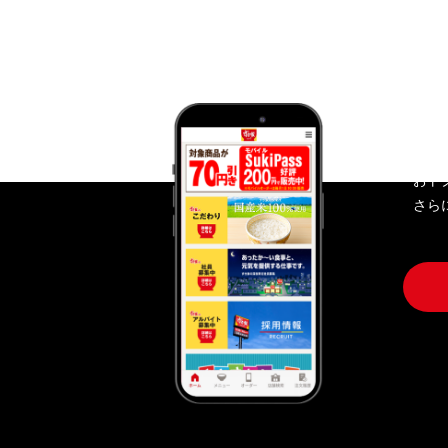
す
おト
さら