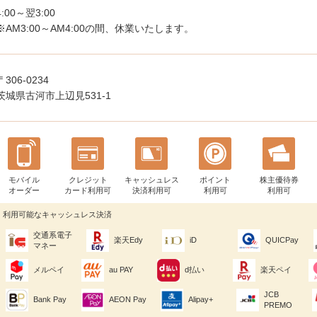
4:00～翌3:00
※AM3:00～AM4:00の間、休業いたします。
〒306-0234
茨城県古河市上辺見531-1
モバイル
クレジット
キャッシュレス
ポイント
株主優待券
オーダー
カード利用可
決済利用可
利用可
利用可
利用可能なキャッシュレス決済
交通系電子
楽天Edy
iD
QUICPay
マネー
メルペイ
au PAY
d払い
楽天ペイ
JCB
Bank Pay
AEON Pay
Alipay+
PREMO