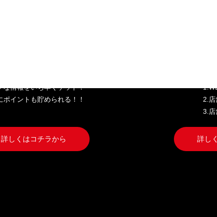
き家公式アプリ
W
クな情報をいち早くゲット！
1.
にポイントも貯められる！！
2.
3.
詳しくはコチラから
詳し