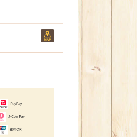
PayPay
J-Coin Pay
銀聯QR