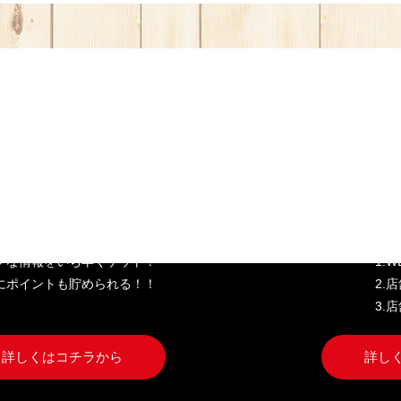
き家公式アプリ
W
クな情報をいち早くゲット！
1.
にポイントも貯められる！！
2.
3.
詳しくはコチラから
詳し