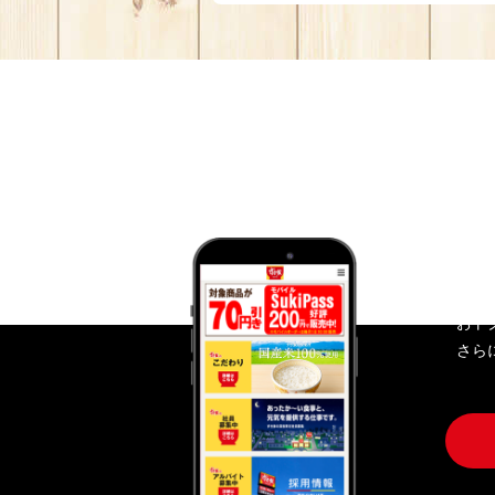
す
おト
さら