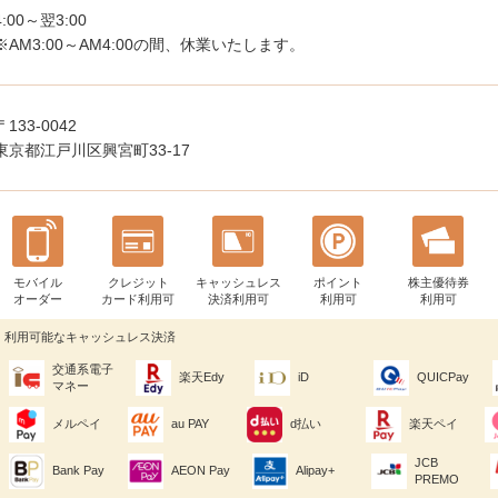
4:00～翌3:00
※AM3:00～AM4:00の間、休業いたします。
〒133-0042
東京都江戸川区興宮町33-17
モバイル
クレジット
キャッシュレス
ポイント
株主優待券
オーダー
カード利用可
決済利用可
利用可
利用可
利用可能なキャッシュレス決済
交通系電子
楽天Edy
iD
QUICPay
マネー
メルペイ
au PAY
d払い
楽天ペイ
JCB
Bank Pay
AEON Pay
Alipay+
PREMO