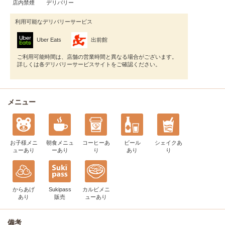
店内禁煙
デリバリー
利用可能なデリバリーサービス
Uber Eats
出前館
ご利用可能時間は、店舗の営業時間と異なる場合がございます。
詳しくは各デリバリーサービスサイトをご確認ください。
メニュー
お子様メニ
朝食メニュ
コーヒー
あ
ビール
シェイク
あ
ュー
あり
ー
あり
り
あり
り
からあげ
Sukipass
カルビメニ
あり
販売
ュー
あり
備考