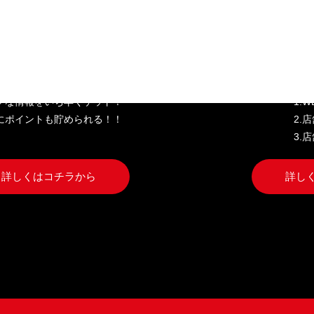
き家公式アプリ
W
クな情報をいち早くゲット！
1.
にポイントも貯められる！！
2.
3.
詳しくはコチラから
詳し