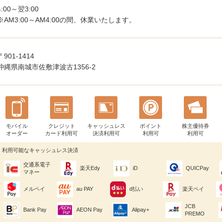
4:00～翌3:00
※AM3:00～AM4:00の間、休業いたします。
〒901-1414
沖縄県南城市佐敷津波古1356-2
モバイル
クレジット
キャッシュレス
ポイント
株主優待券
オーダー
カード利用可
決済利用可
利用可
利用可
利用可能なキャッシュレス決済
交通系電子
楽天Edy
iD
QUICPay
マネー
メルペイ
au PAY
d払い
楽天ペイ
JCB
Bank Pay
AEON Pay
Alipay+
PREMO