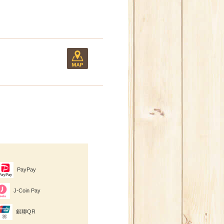
PayPay
J-Coin Pay
銀聯QR