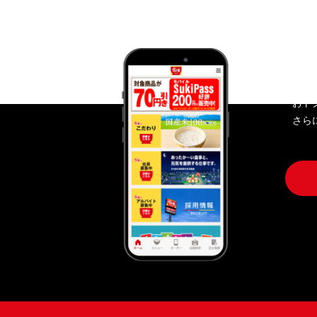
す
おト
さら