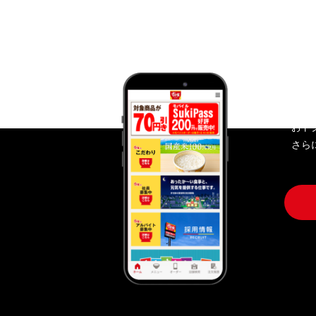
す
おト
さら