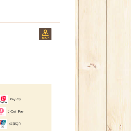
PayPay
J-Coin Pay
銀聯QR