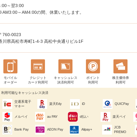
4:00～翌3:00
※AM3:00～AM4:00の間、休業いたします。
〒760-0023
香川県高松市寿町1-4-3 高松中央通りビル1F
モバイル
クレジット
キャッシュレス
ポイント
株主優待券
オーダー
カード利用可
決済利用可
利用可
利用可
利用可能なキャッシュレス決済
交通系電子
楽天Edy
iD
QUICPay
マネー
メルペイ
au PAY
d払い
楽天ペイ
JCB
Bank Pay
AEON Pay
Alipay+
PREMO