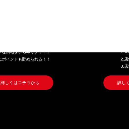
き家公式アプリ
W
クな情報をいち早くゲット！
1.
にポイントも貯められる！！
2.
3.
詳しくはコチラから
詳し