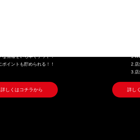
き家公式アプリ
W
クな情報をいち早くゲット！
1.
にポイントも貯められる！！
2.
3.
詳しくはコチラから
詳し