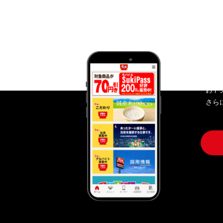
す
おト
さら