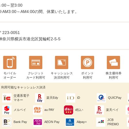
4:00～翌3:00
※AM3:00～AM4:00の間、休業いたします。
〒223-0051
神奈川県横浜市港北区箕輪町2-5-5
モバイル
クレジット
キャッシュレス
ポイント
株主優待券
オーダー
カード利用可
決済利用可
利用可
利用可
利用可能なキャッシュレス決済
交通系電子
楽天Edy
iD
QUICPay
マネー
メルペイ
au PAY
d払い
楽天ペイ
JCB
Bank Pay
AEON Pay
Alipay+
PREMO