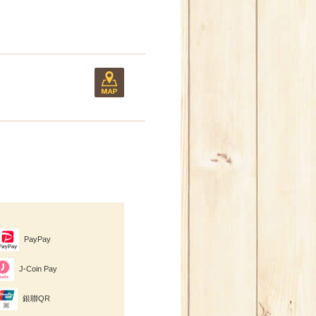
PayPay
J-Coin Pay
銀聯QR