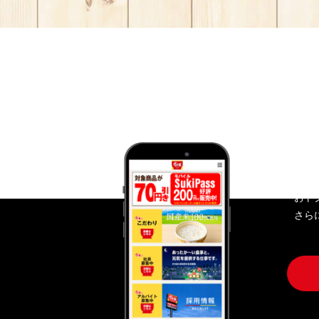
す
おト
さら