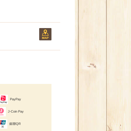
PayPay
J-Coin Pay
銀聯QR