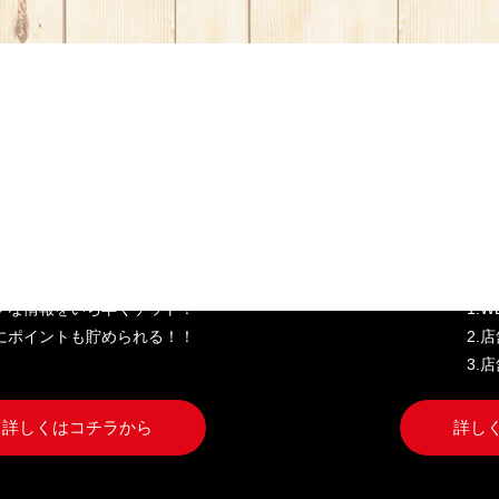
き家公式アプリ
W
クな情報をいち早くゲット！
1.
にポイントも貯められる！！
2.
3.
詳しくはコチラから
詳し