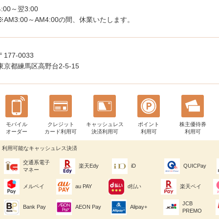
4:00～翌3:00
※AM3:00～AM4:00の間、休業いたします。
〒177-0033
東京都練馬区高野台2-5-15
モバイル
クレジット
キャッシュレス
ポイント
株主優待券
オーダー
カード利用可
決済利用可
利用可
利用可
利用可能なキャッシュレス決済
交通系電子
楽天Edy
iD
QUICPay
マネー
メルペイ
au PAY
d払い
楽天ペイ
JCB
Bank Pay
AEON Pay
Alipay+
PREMO