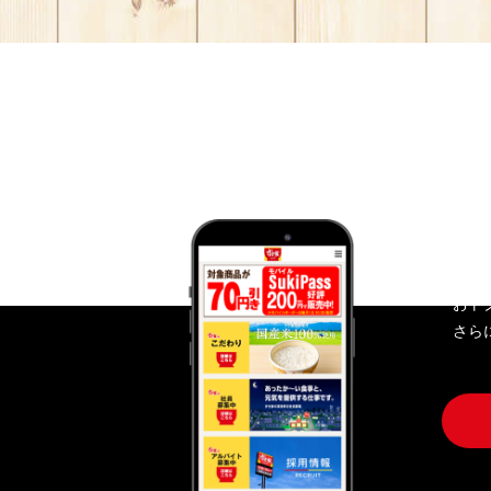
す
おト
さら