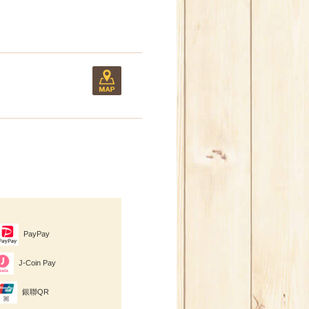
PayPay
J-Coin Pay
銀聯QR