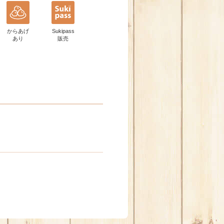
からあげ
Sukipass
あり
販売