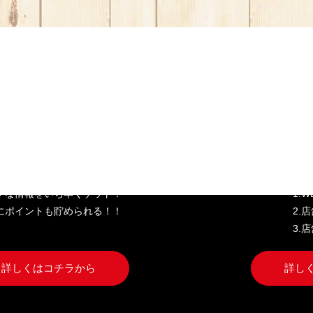
き家公式アプリ
W
クな情報をいち早くゲット！
1.
にポイントも貯められる！！
2.
3.
詳しくはコチラから
詳し