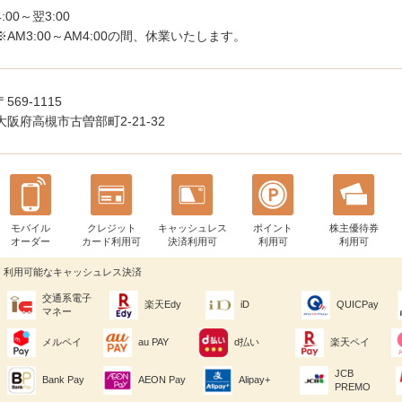
4:00～翌3:00
※AM3:00～AM4:00の間、休業いたします。
〒569-1115
大阪府高槻市古曽部町2-21-32
モバイル
クレジット
キャッシュレス
ポイント
株主優待券
オーダー
カード利用可
決済利用可
利用可
利用可
利用可能なキャッシュレス決済
交通系電子
楽天Edy
iD
QUICPay
マネー
メルペイ
au PAY
d払い
楽天ペイ
JCB
Bank Pay
AEON Pay
Alipay+
PREMO