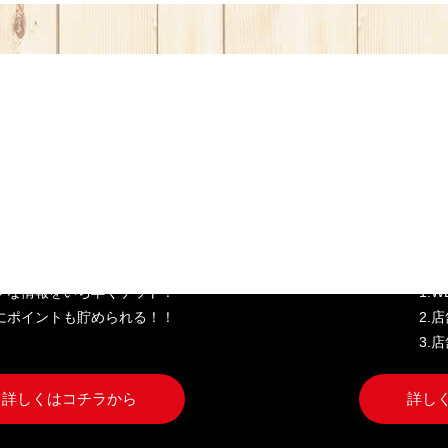
き家公式アプリ
W
クな情報をいち早くゲット！
1.
にポイントも貯められる！！
2.
3.
詳しくはコチラから
詳し