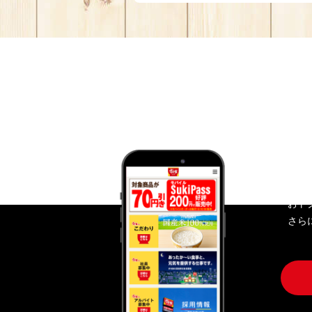
す
おト
さら