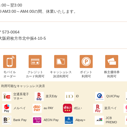
4:00～翌3:00
※AM3:00～AM4:00の間、休業いたします。
〒573-0064
大阪府枚方市北中振4-10-5
モバイル
クレジット
キャッシュレス
ポイント
株主優待券
オーダー
カード利用可
決済利用可
利用可
利用可
利用可能なキャッシュレス決済
交通系電子
楽天Edy
iD
QUICPay
マネー
メルペイ
au PAY
d払い
楽天ペイ
JCB
Bank Pay
AEON Pay
Alipay+
PREMO