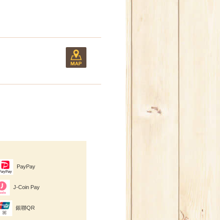
PayPay
J-Coin Pay
銀聯QR